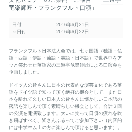
竜楽師匠・フランクフルト口演」
日付
2016年6月21日
～日付
2016年6月22日
フランクフルト日本法人会では、七ヶ国語（独語・仏
語・西語・伊語・葡語・英語・日本語）で世界中をア
ッと笑わせた落語家の三遊亭竜楽師匠による口演会を
企画しました。
ドイツ人の皆さんに日本の代表的な演芸文化である落
語をドイツ語で知って頂く絶好の機会として、また日
本を離れて久しい日本人の皆さんに懐かしい日本語の
落語を楽しんで頂く素晴らしい機会として、合計２回
の公演を開演致します。大いに笑って日頃の疲れを吹
き飛ばすべく、皆さんふるってご参加下さい（内容的
には中学生以上の方に楽しんで頂けると思います）。