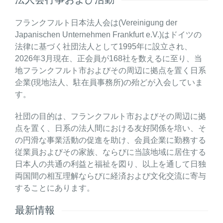
フランクフルト日本法人会は(Vereinigung der
Japanischen Unternehmen Frankfurt e.V.)はドイツの
法律に基づく社団法人として1995年に設立され、
2026年3月現在、正会員が168社を数えるに至り、当
地フランクフルト市およびその周辺に拠点を置く日系
企業(現地法人、駐在員事務所)の殆どが入会していま
す。
社団の目的は、フランクフルト市およびその周辺に拠
点を置く、日系の法人間における友好関係を培い、そ
の円滑な事業活動の促進を助け、会員企業に勤務する
従業員およびその家族、ならびに当該地域に居住する
日本人の共通の利益と福祉を図り、以上を通して日独
両国間の相互理解ならびに経済および文化交流に寄与
することにあります。
最新情報