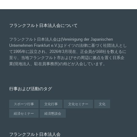
フランクフルト日本法人会について
フランクフルト日本法人会は(Vereinigung der Japanischen
Unternehmen Frankfurt e.V.)はドイツの法律に基づく社団法人とし
て1995年に設立され、2026年3月現在、正会員が168社を数えるに
至り、当地フランクフルト市およびその周辺に拠点を置く日系企
業(現地法人、駐在員事務所)の殆どが入会しています。
行事および活動のタグ
スポーツ行事
文化行事
文化セミナー
文化
経済セミナー
経済懇談会
フランクフルト日本法人会