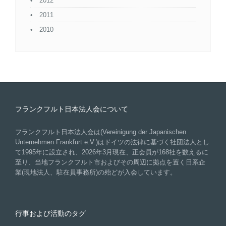
2012
2011
2010
フランクフルト日本法人会について
フランクフルト日本法人会は(Vereinigung der Japanischen
Unternehmen Frankfurt e.V.)はドイツの法律に基づく社団法人とし
て1995年に設立され、2026年3月現在、正会員が168社を数えるに
至り、当地フランクフルト市およびその周辺に拠点を置く日系企
業(現地法人、駐在員事務所)の殆どが入会しています。
行事および活動のタグ