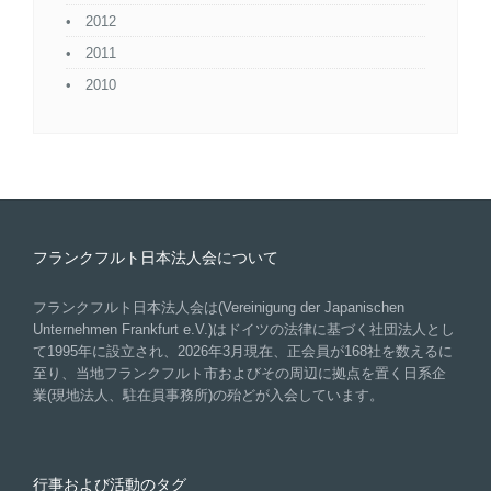
2012
2011
2010
フランクフルト日本法人会について
フランクフルト日本法人会は(Vereinigung der Japanischen
Unternehmen Frankfurt e.V.)はドイツの法律に基づく社団法人とし
て1995年に設立され、2026年3月現在、正会員が168社を数えるに
至り、当地フランクフルト市およびその周辺に拠点を置く日系企
業(現地法人、駐在員事務所)の殆どが入会しています。
行事および活動のタグ