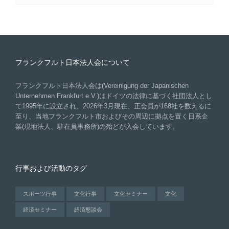
フランクフルト日本法人会について
フランクフルト日本法人会は(Vereinigung der Japanischen
Unternehmen Frankfurt e.V.)はドイツの法律に基づく社団法人とし
て1995年に設立され、2026年3月現在、正会員が168社を数えるに
至り、当地フランクフルト市およびその周辺に拠点を置く日系企
業(現地法人、駐在員事務所)の殆どが入会しています。
行事および活動のタグ
スポーツ行事
文化行事
文化セミナー
文化
経済セミナー
経済懇談会