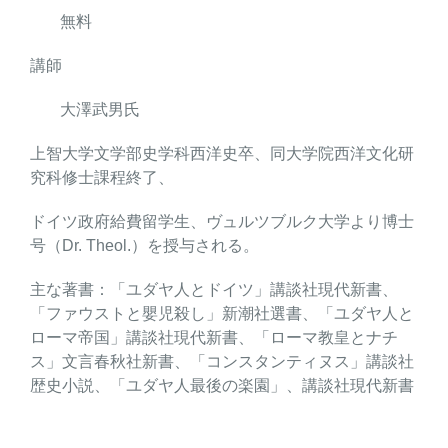
無料
講師
大澤武男氏
上智大学文学部史学科西洋史卒、同大学院西洋文化研
究科修士課程終了、
ドイツ政府給費留学生、ヴュルツブルク大学より博士
号（Dr. Theol.）を授与される。
主な著書：「ユダヤ人とドイツ」講談社現代新書、
「ファウストと嬰児殺し」新潮社選書、「ユダヤ人と
ローマ帝国」講談社現代新書、「ローマ教皇とナチ
ス」文言春秋社新書、「コンスタンティヌス」講談社
歴史小説、「ユダヤ人最後の楽園」、講談社現代新書